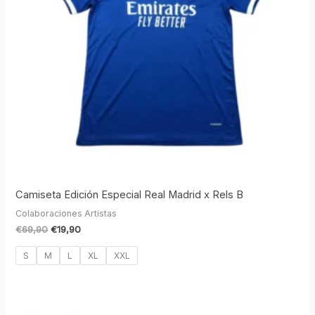
Camiseta Edición Especial Real Madrid x Rels B
Colaboraciones Artistas
€
69,90
€
19,90
S
M
L
XL
XXL
El
El
precio
precio