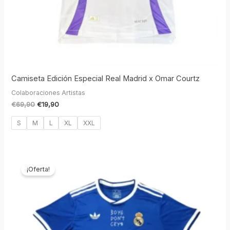
Camiseta Edición Especial Real Madrid x Omar Courtz
Colaboraciones Artistas
€
69,90
€
19,90
S
M
L
XL
XXL
El
El
precio
precio
¡Oferta!
original
actual
era:
es:
€69,90.
€19,90.