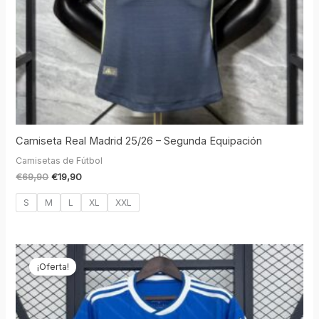
Camiseta Real Madrid 25/26 – Segunda Equipación
Camisetas de Fútbol
€
69,90
€
19,90
S
M
L
XL
XXL
El
El
precio
precio
¡Oferta!
original
actual
era:
es:
€69,90.
€19,90.