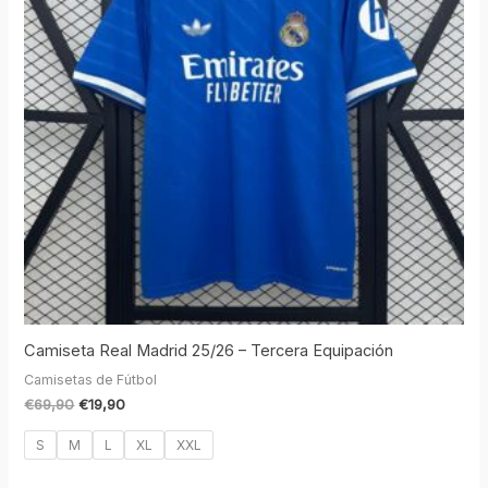
Camiseta Real Madrid 25/26 – Tercera Equipación
Camisetas de Fútbol
€
69,90
€
19,90
S
M
L
XL
XXL