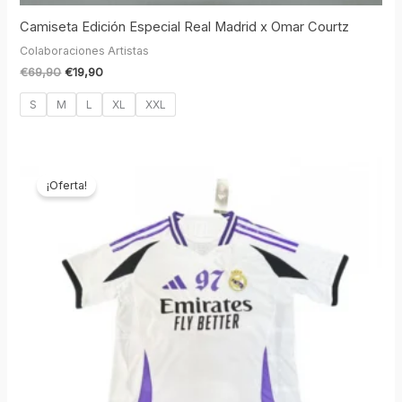
Camiseta Edición Especial Real Madrid x Omar Courtz
Colaboraciones Artistas
€
69,90
€
19,90
S
M
L
XL
XXL
El
El
precio
precio
¡Oferta!
original
actual
era:
es:
€69,90.
€19,90.