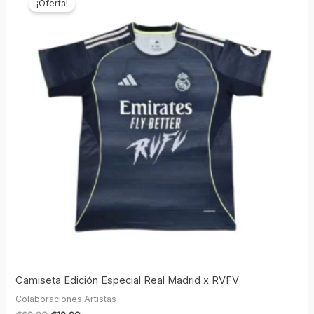
¡Oferta!
original
actual
era:
es:
€69,90.
€19,90.
Camiseta Edición Especial Real Madrid x RVFV
Colaboraciones Artistas