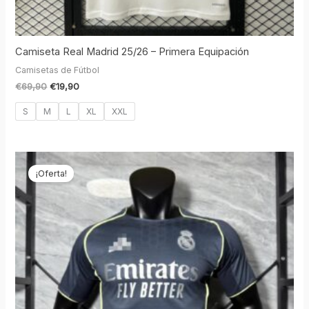
Camiseta Real Madrid 25/26 – Primera Equipación
Camisetas de Fútbol
€
69,90
€
19,90
S
M
L
XL
XXL
El
El
precio
precio
¡Oferta!
original
actual
era:
es:
€69,90.
€19,90.