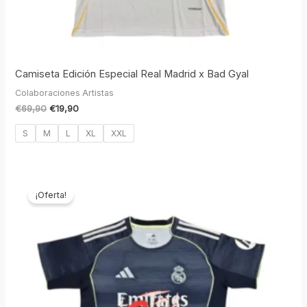
Camiseta Edición Especial Real Madrid x Bad Gyal
Colaboraciones Artistas
€
69,90
€
19,90
S
M
L
XL
XXL
El
El
precio
precio
¡Oferta!
original
actual
era:
es:
€69,90.
€19,90.