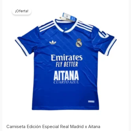
El
El
precio
precio
¡Oferta!
original
actual
era:
es:
€69,90.
€19,90.
Camiseta Edición Especial Real Madrid x Aitana