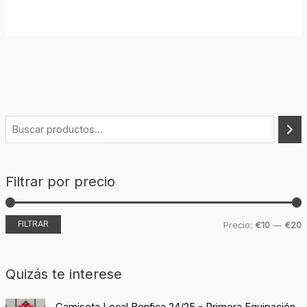
Filtrar por precio
FILTRAR
Precio:
€10
—
€20
Quizás te interese
E
E
Camiseta Local Benfica 24/25 - Primera Equipación