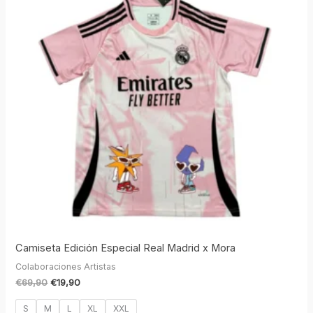
€69,90.
€19,90.
Camiseta Edición Especial Real Madrid x Mora
Colaboraciones Artistas
€
69,90
€
19,90
S
M
L
XL
XXL