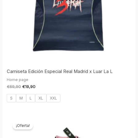
Camiseta Edición Especial Real Madrid x Luar La L
Home page
€
69,90
€
19,90
S
M
L
XL
XXL
El
El
precio
precio
¡Oferta!
original
actual
era:
es: