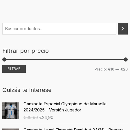
Filtrar por precio
FILTRAR
Precio:
€10
—
€20
Quizás te interese
E
E
Camiseta Especial Olympique de Marsella
l
l
2024/2025 - Versión Jugador
p
p
€
69,90
€
24,90
r
r
e
e
E
E
Camiseta Local Eintracht Frankfurt 24/25 - Primera