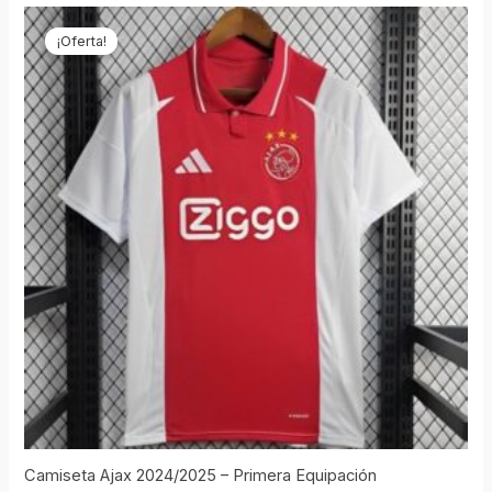
El
El
precio
precio
¡Oferta!
original
actual
era:
es:
€69,90.
€19,90.
Camiseta Ajax 2024/2025 – Primera Equipación