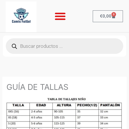
Ir
al
0
Cart
€
0,00
contenido
Búsqueda
de
productos
GUÍA DE TALLAS