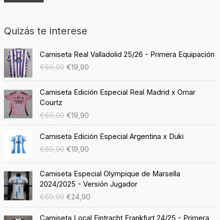
Quizás te interese
E
E
Camiseta Real Valladolid 25/26 - Primera Equipación
l
l
€
69,90
€
19,90
p
p
r
r
E
E
e
e
Camiseta Edición Especial Real Madrid x Omar
l
l
c
c
Courtz
p
p
i
i
€
69,90
€
19,90
r
r
o
o
e
e
E
E
o
a
Camiseta Edición Especial Argentina x Duki
c
c
l
l
r
c
€
69,90
€
19,90
i
i
p
p
i
t
o
o
r
r
g
u
E
E
o
a
e
e
i
a
Camiseta Especial Olympique de Marsella
l
l
r
c
c
c
n
l
2024/2025 - Versión Jugador
p
p
i
t
i
i
a
e
€
69,90
€
24,90
r
r
g
u
o
o
l
s
e
e
i
a
E
E
o
a
e
:
Camiseta Local Eintracht Frankfurt 24/25 - Primera