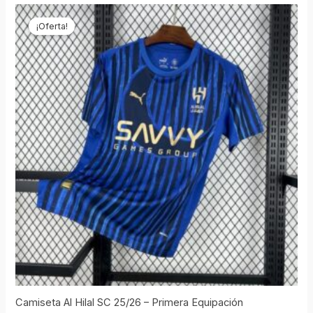
El
El
precio
precio
¡Oferta!
original
actual
era:
es:
€69,90.
€19,90.
Camiseta Al Hilal SC 25/26 – Primera Equipación