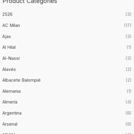
Product Categories
9
0
,
.
9
2526
(3)
0
.
AC Milan
(17)
Ajax
(3)
Al Hilal
(1)
Al-Nassr
(3)
Alavés
(2)
Albacete Balompié
(2)
Alemania
(1)
Almería
(4)
Argentina
(8)
Arsenal
(9)