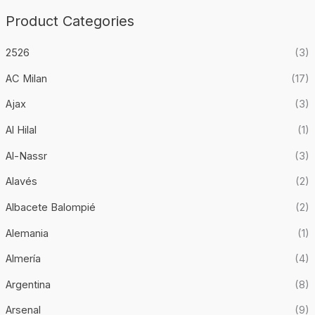
0
6
9
.
Product Categories
9
0
,
.
9
2526
(3)
0
.
AC Milan
(17)
Ajax
(3)
Al Hilal
(1)
Al-Nassr
(3)
Alavés
(2)
Albacete Balompié
(2)
Alemania
(1)
Almería
(4)
Argentina
(8)
Arsenal
(9)