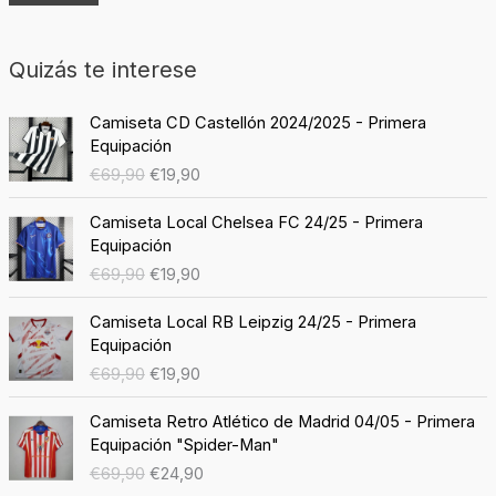
Quizás te interese
E
E
Camiseta CD Castellón 2024/2025 - Primera
l
l
Equipación
p
p
€
69,90
€
19,90
r
r
e
e
E
E
Camiseta Local Chelsea FC 24/25 - Primera
c
c
l
l
Equipación
i
i
p
p
€
69,90
€
19,90
o
o
r
r
o
a
e
e
E
E
r
c
Camiseta Local RB Leipzig 24/25 - Primera
c
c
l
l
i
t
Equipación
i
i
p
p
g
u
€
69,90
€
19,90
o
o
r
r
i
a
o
a
e
e
E
E
n
l
r
c
Camiseta Retro Atlético de Madrid 04/05 - Primera
c
c
l
l
a
e
i
t
Equipación "Spider-Man"
i
i
p
p
l
s
g
u
€
69,90
€
24,90
o
o
r
r
e
:
i
a