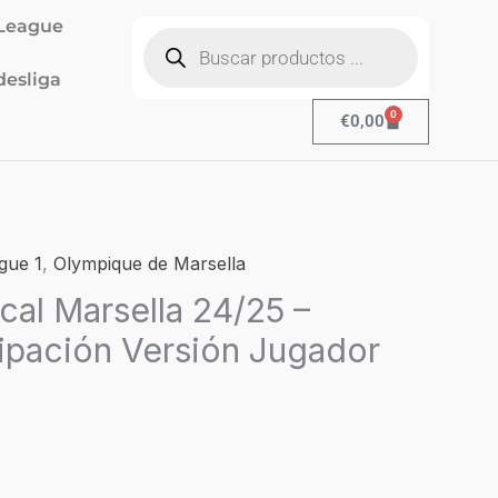
Búsqueda
League
de
productos
esliga
0
Cart
€
0,00
l
igue 1
,
Olympique de Marsella
precio
cal Marsella 24/25 –
actual
ipación Versión Jugador
es:
€24,90.