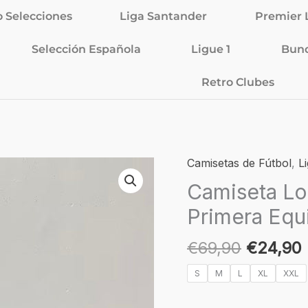
o Selecciones
Liga Santander
Premier 
Selección Española
Ligue 1
Bund
Retro Clubes
El
E
Camisetas de Fútbol
,
L
Camiseta
precio
Local
Camiseta Lo
original
Marsella
Primera Equ
era:
24/25
€69,90.
-
€
69,90
€
24,90
Primera
Equipación
S
M
L
XL
XXL
Versión