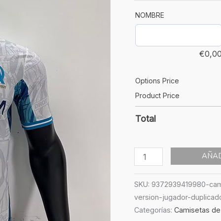
Jugador
cantidad
NOMBRE
€
0,0
Options Price
Product Price
Total
AÑAD
SKU:
9372939419980-cami
version-jugador-duplicad
Categorías:
Camisetas de