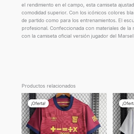
el rendimiento en el campo, esta camiseta ajust
comodidad superior. Con los icónicos colores blanc
de partido como para los entrenamientos. El esc
profesional. Confeccionada con materiales de la m
con la camiseta oficial versión jugador del Marse
Productos relacionados
El
El
El
precio
precio
pr
¡Oferta!
¡Oferta!
¡Ofert
¡Ofert
original
actual
ori
era:
es:
er
€69,90.
€19,90.
€6