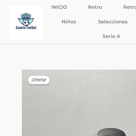
Ir
INICIO
Retro
Retr
al
contenido
Niños
Selecciones
Serie A
¡Oferta!