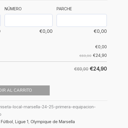
NÚMERO
PARCHE
0
€
0,00
€
0,00
€
0,00
€
24,90
€69,90
€
24,90
€69,90
IR AL CARRITO
seta-local-marsella-24-25-primera-equipacion-
o
 Fútbol
,
Ligue 1
,
Olympique de Marsella