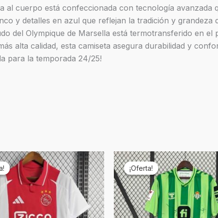
ada al cuerpo está confeccionada con tecnología avanzada 
o y detalles en azul que reflejan la tradición y grandeza de
udo del Olympique de Marsella está termotransferido en el
ás alta calidad, esta camiseta asegura durabilidad y confort
lla para la temporada 24/25!
El
El
El
ecio
precio
precio
precio
a!
a!
¡Oferta!
¡Oferta!
ginal
actual
original
actual
a:
es:
era:
es:
9,90.
€19,90.
€69,90.
€19,90.