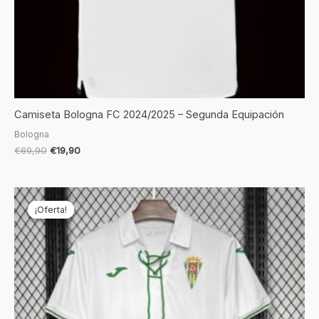
Camiseta Bologna FC 2024/2025 – Segunda Equipación
Bologna
€
69,90
€
19,90
El
El
precio
precio
¡Oferta!
¡Oferta!
original
actual
era:
es:
€69,90.
€19,90.