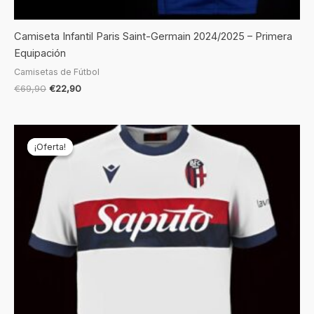
Camiseta Infantil Paris Saint-Germain 2024/2025 – Primera
Equipación
Camisetas de Fútbol
€
69,90
€
22,90
El
El
precio
precio
¡Oferta!
¡Oferta!
original
actual
era:
es:
€69,90.
€19,90.