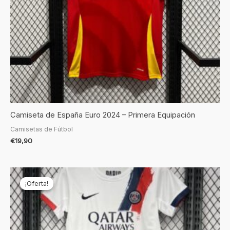
Camiseta de España Euro 2024 – Primera Equipación
Camisetas de Fútbol
€
19,90
El
El
precio
precio
¡Oferta!
¡Oferta!
original
actual
era:
es:
€69,90.
€22,90.