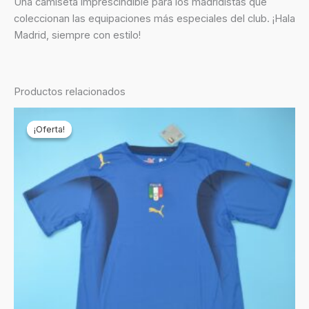
Una camiseta imprescindible para los madridistas que
coleccionan las equipaciones más especiales del club. ¡Hala
Madrid, siempre con estilo!
Productos relacionados
El
El
precio
precio
¡Oferta!
¡Oferta!
original
actual
era:
es:
€69,90.
€24,90.