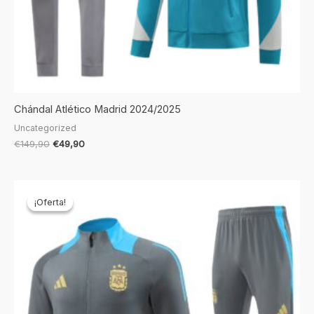
Chándal Atlético Madrid 2024/2025
Uncategorized
€
149,90
€
49,90
El
El
precio
precio
¡Oferta!
¡Oferta!
original
actual
era:
es:
€149,90.
€49,90.