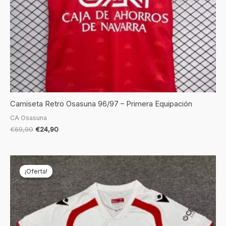
Camiseta Retro Osasuna 96/97 – Primera Equipación
CA Osasuna
€
69,90
€
24,90
El
El
precio
precio
¡Oferta!
¡Oferta!
original
actual
era:
es:
€69,90.
€19,90.