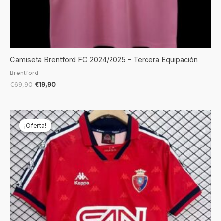
Camiseta Brentford FC 2024/2025 – Tercera Equipación
Brentford
€
69,90
€
19,90
El
El
precio
precio
¡Oferta!
¡Oferta!
original
actual
era:
es:
€69,90.
€24,90.