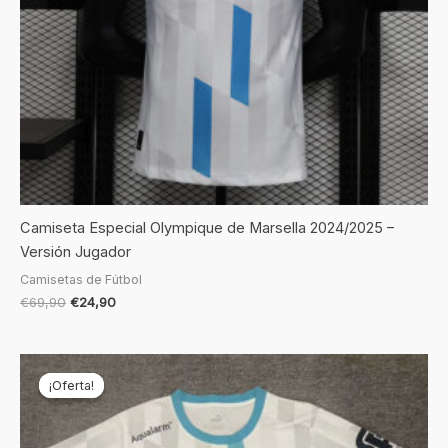
Camiseta Especial Olympique de Marsella 2024/2025 –
Versión Jugador
Camisetas de Fútbol
€
69,90
€
24,90
El
El
precio
precio
¡Oferta!
¡Oferta!
original
actual
era:
es:
€69,90.
€19,90.