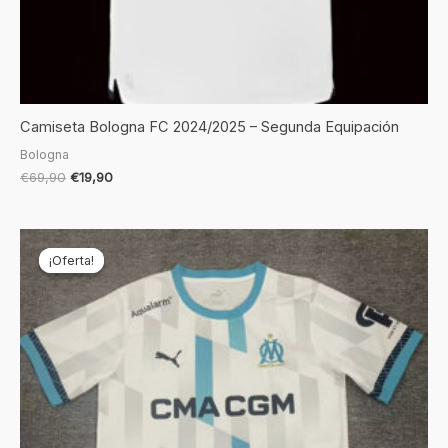
Camiseta Bologna FC 2024/2025 – Segunda Equipación
Bologna
€
69,90
€
19,90
El
El
precio
precio
¡Oferta!
¡Oferta!
original
actual
era:
es:
€69,90.
€19,90.