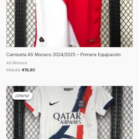
Camiseta AS Monaco 2024/2025 – Primera Equipación
AS Mónaco
€
69,90
€
19,90
El
El
precio
precio
¡Oferta!
¡Oferta!
original
actual
era:
es:
€69,90.
€22,90.