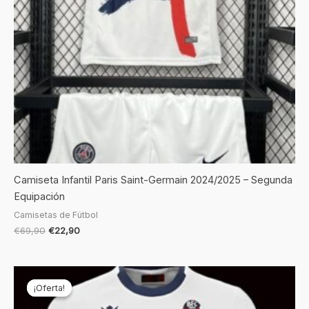
Camiseta Infantil Paris Saint-Germain 2024/2025 – Segunda
Equipación
Camisetas de Fútbol
€
69,90
€
22,90
El
El
precio
precio
¡Oferta!
¡Oferta!
original
actual
era:
es: