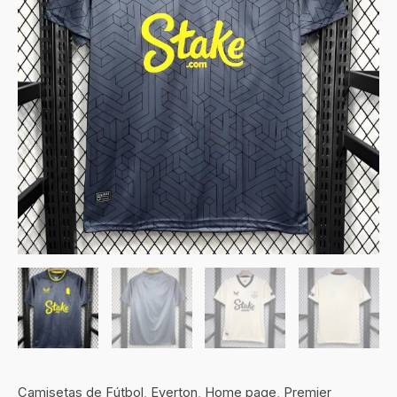
Camisetas de Fútbol
,
Everton
,
Home page
,
Premier