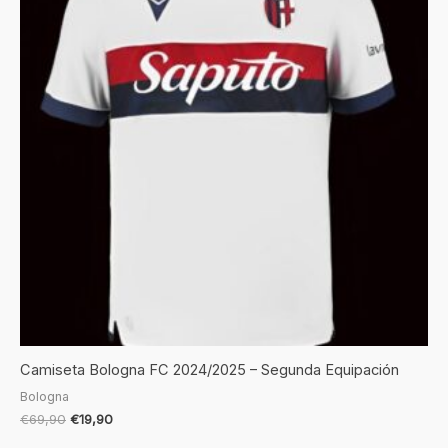
€69,90.
€19,90.
Camiseta Bologna FC 2024/2025 – Segunda Equipación
Bologna
€
69,90
€
19,90