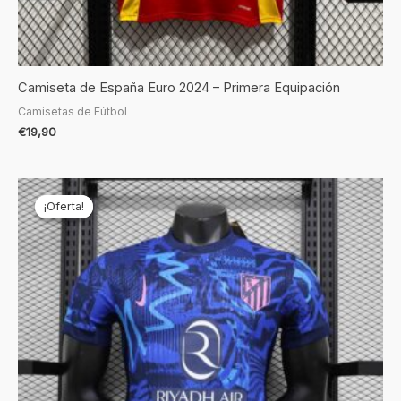
Camiseta de España Euro 2024 – Primera Equipación
Camisetas de Fútbol
€
19,90
El
El
precio
precio
¡Oferta!
¡Oferta!
original
actual
era:
es:
€69,90.
€24,90.