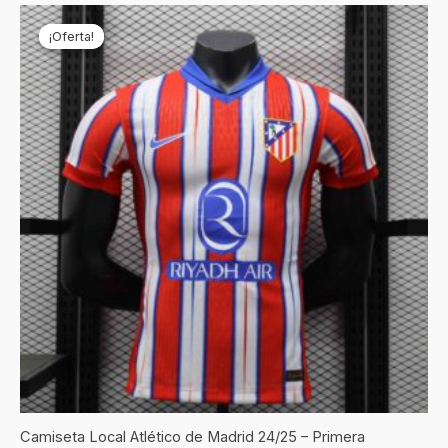
El
El
precio
precio
¡Oferta!
¡Oferta!
original
actual
era:
es:
€69,90.
€24,90.
Camiseta Local Atlético de Madrid 24/25 – Primera