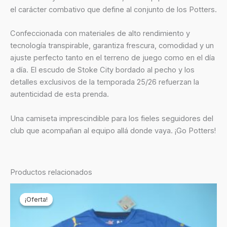
el carácter combativo que define al conjunto de los Potters.
Confeccionada con materiales de alto rendimiento y
tecnología transpirable, garantiza frescura, comodidad y un
ajuste perfecto tanto en el terreno de juego como en el día
a día. El escudo de Stoke City bordado al pecho y los
detalles exclusivos de la temporada 25/26 refuerzan la
autenticidad de esta prenda.
Una camiseta imprescindible para los fieles seguidores del
club que acompañan al equipo allá donde vaya. ¡Go Potters!
Productos relacionados
El
El
precio
precio
¡Oferta!
¡Oferta!
original
actual
era:
es:
€69,90.
€24,90.