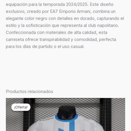
equipación para la temporada 2024/2025. Este diseño
exclusivo, creado por EA7 Emporio Armani, combina un
elegante color negro con detalles en dorado, capturando el
estilo y la sofisticación que representa al club napolitano.
Confeccionada con materiales de alta calidad, esta
camiseta ofrece transpirabilidad y comodidad, perfecta
para los días de partido o el uso casual.
Productos relacionados
El
El
precio
precio
¡Oferta!
¡Oferta!
original
actual
era:
es:
€69,90.
€24,90.