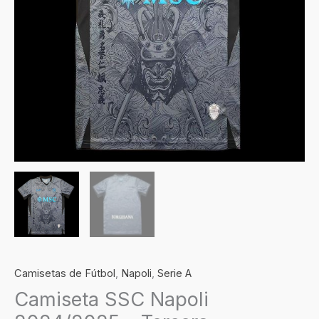
Camisetas de Fútbol
,
Napoli
,
Serie A
Camiseta SSC Napoli