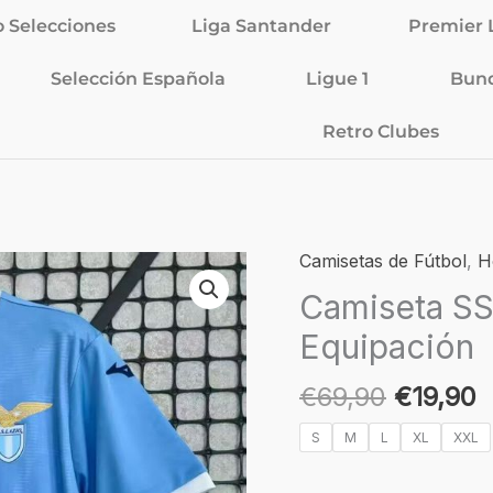
o Selecciones
Liga Santander
Premier 
Selección Española
Ligue 1
Bund
Retro Clubes
El
E
Camisetas de Fútbol
,
H
Camiseta
precio
p
SS
Camiseta SS
original
a
Lazio
Equipación
era:
e
25/26
€69,90.
€
-
€
69,90
€
19,90
Primera
Equipación
S
M
L
XL
XXL
cantidad