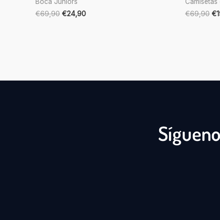
Boca Juniors
Camisetas 
€
69,90
€
24,90
€
69,90
€
Sígueno