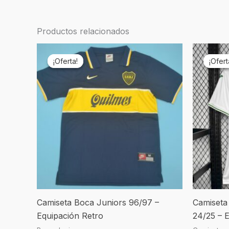
Productos relacionados
El
El
El
precio
precio
pr
¡Oferta!
¡Oferta!
¡Ofert
¡Ofert
original
actual
ori
era:
es:
er
€69,90.
€24,90.
€6
Camiseta Boca Juniors 96/97 –
Camiseta
Equipación Retro
24/25 – E