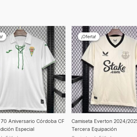
El
El
El
ecio
precio
precio
precio
a!
a!
¡Oferta!
¡Oferta!
ginal
actual
original
actual
a:
es:
era:
es:
9,90.
€19,90.
€69,90.
€19,90.
 70 Aniversario Córdoba CF
Camiseta Everton 2024/202
dición Especial
Tercera Equipación