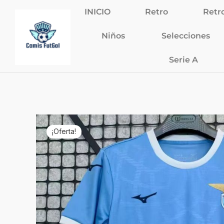
Ir
INICIO
Retro
Retr
al
contenido
Niños
Selecciones
Serie A
¡Oferta!