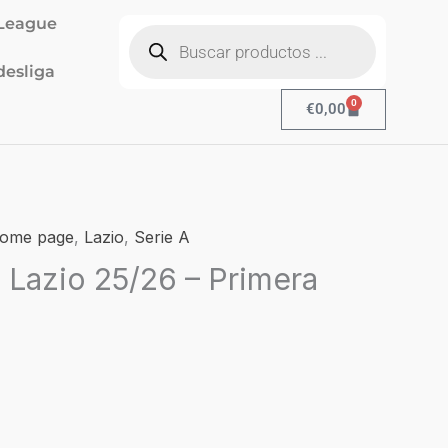
Búsqueda
League
de
productos
esliga
0
Cart
€
0,00
l
ome page
,
Lazio
,
Serie A
recio
 Lazio 25/26 – Primera
ctual
s:
19,90.