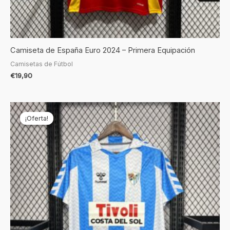
Camiseta de España Euro 2024 – Primera Equipación
Camisetas de Fútbol
€
19,90
El
El
precio
precio
¡Oferta!
¡Oferta!
original
actual
era:
es:
€69,90.
€19,90.