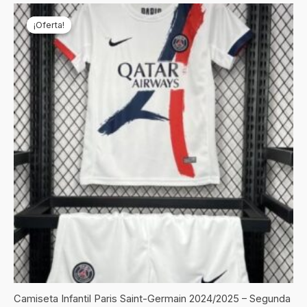
El
El
precio
precio
¡Oferta!
¡Oferta!
original
actual
era:
es:
€69,90.
€22,90.
Camiseta Infantil Paris Saint-Germain 2024/2025 – Segunda