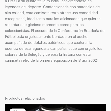
a Brasil a su quinto título mundial, convirtiéndose en
leyendas del deporte. Confeccionada con materiales de
alta calidad, esta camiseta retro ofrece una comodidad
excepcional, ideal tanto para los aficionados que quieren
recordar ese glorioso momento como para los
coleccionistas. El escudo de la Confederación Brasileña de
Fútbol está orgullosamente bordado en el pecho,
acompañado de detalles auténticos que capturan la
esencia de esa legendaria campaña. ¡Luce con orgullo los
colores de la Seleção y celebra la historia con esta
camiseta retro de la primera equipación de Brasil 2002!
Productos relacionados
El
El
precio
precio