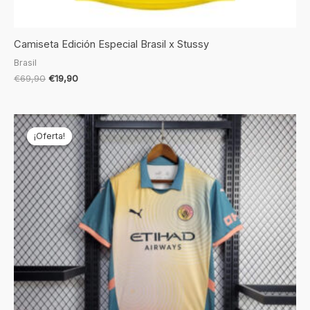
Camiseta Edición Especial Brasil x Stussy
Brasil
€
69,90
€
19,90
El
El
precio
precio
¡Oferta!
¡Oferta!
original
actual
era:
es:
€69,90.
€19,90.