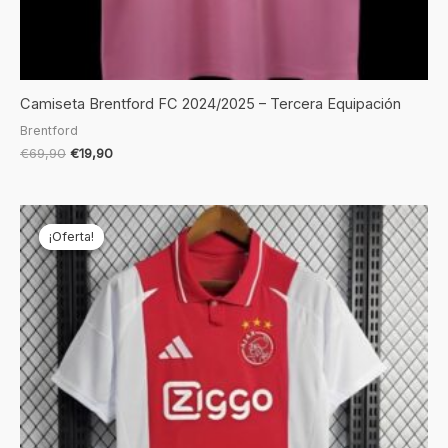
Camiseta Brentford FC 2024/2025 – Tercera Equipación
Brentford
€
69,90
€
19,90
El
El
precio
precio
¡Oferta!
¡Oferta!
original
actual
era:
es:
€69,90.
€19,90.