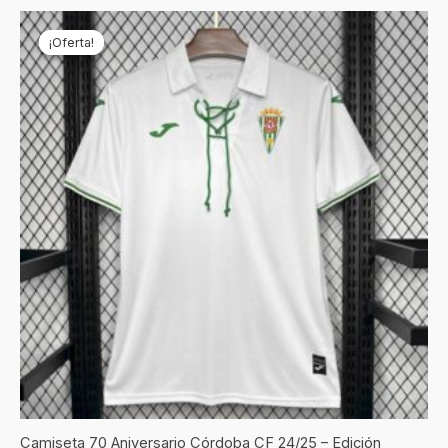
El
El
precio
precio
¡Oferta!
¡Oferta!
original
actual
era:
es:
€69,90.
€19,90.
Camiseta 70 Aniversario Córdoba CF 24/25 – Edición