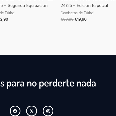
5 – Segunda Equipación
24/25 – Edición Especial
de Fútbol
Camisetas de Fútbol
22,90
€
69,90
€
19,90
s para no perderte nada
F
X
I
a
-
n
c
t
s