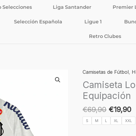
o Selecciones
Liga Santander
Premier 
Selección Española
Ligue 1
Bund
Retro Clubes
El
E
Camisetas de Fútbol
,
H
Camiseta
precio
p
Local
Camiseta Lo
original
a
Santos
Equipación
era:
e
24/25
€69,90.
€
-
€
69,90
€
19,90
Primera
Equipación
S
M
L
XL
XXL
cantidad