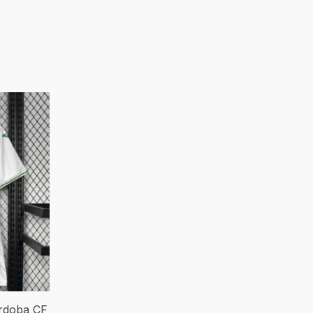
órdoba CF