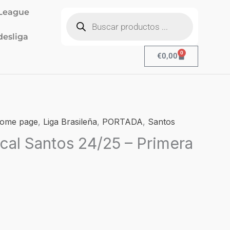
Búsqueda
League
de
productos
esliga
0
Cart
€
0,00
l
ome page
,
Liga Brasileña
,
PORTADA
,
Santos
recio
cal Santos 24/25 – Primera
ctual
s:
19,90.