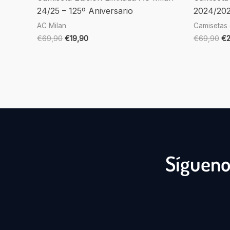
24/25 – 125º Aniversario
2024/202
AC Milan
Camisetas 
€
69,90
€
19,90
€
69,90
€
Sígueno