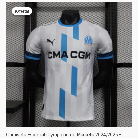
El
El
precio
precio
¡Oferta!
¡Oferta!
original
actual
era:
es:
€69,90.
€24,90.
Camiseta Especial Olympique de Marsella 2024/2025 –