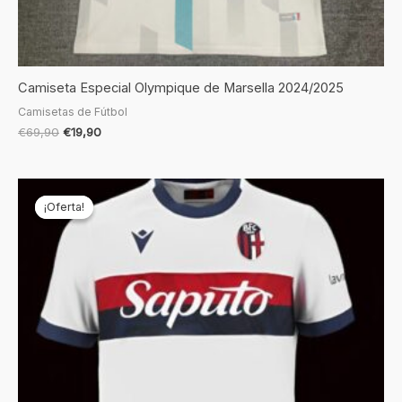
Camiseta Especial Olympique de Marsella 2024/2025
Camisetas de Fútbol
€
69,90
€
19,90
El
El
precio
precio
¡Oferta!
¡Oferta!
original
actual
era:
es:
€69,90.
€19,90.