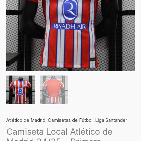
Equipación
Versión
Jugador
cantidad
Atlético de Madrid
,
Camisetas de Fútbol
,
Liga Santander
Camiseta Local Atlético de