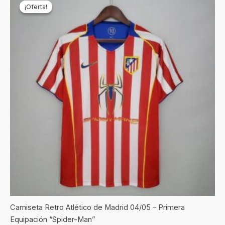
precio
precio
¡Oferta!
¡Oferta!
original
actual
era:
es:
€69,90.
€24,90.
Camiseta Retro Atlético de Madrid 04/05 – Primera
Equipación “Spider-Man”