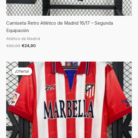
Camiseta Retro Atlético de Madrid 16/17 – Segunda
Equipación
Atlético de Madrid
€
69,90
€
24,90
El
El
precio
precio
¡Oferta!
¡Oferta!
original
actual
era:
es:
€69,90.
€24,90.