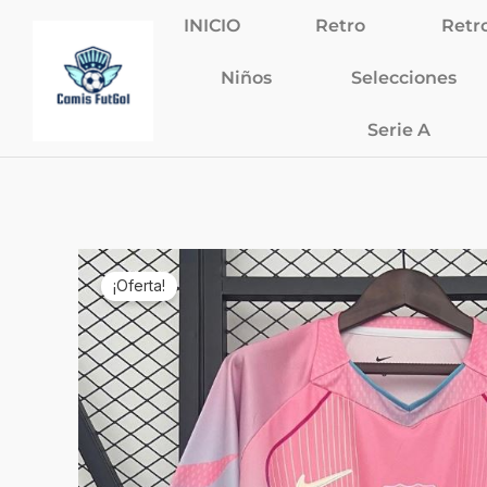
Ir
INICIO
Retro
Retr
al
contenido
Niños
Selecciones
Serie A
¡Oferta!