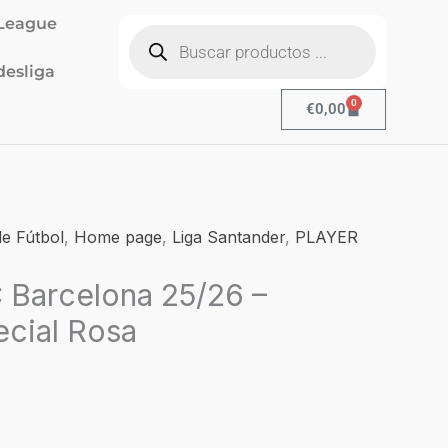
Búsqueda
League
de
productos
esliga
0
Cart
€
0,00
l
e Fútbol
,
Home page
,
Liga Santander
,
PLAYER
recio
 Barcelona 25/26 –
ctual
s:
ecial Rosa
19,90.