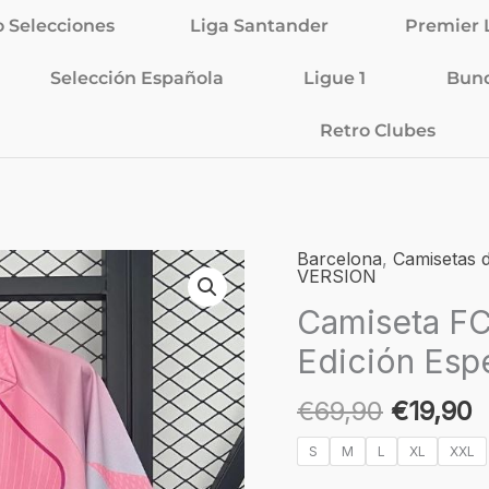
o Selecciones
Liga Santander
Premier 
Selección Española
Ligue 1
Bund
Retro Clubes
El
E
Barcelona
,
Camisetas d
Camiseta
VERSION
precio
p
FC
Camiseta FC
original
a
Barcelona
era:
e
25/26
Edición Esp
€69,90.
€
-
Edición
€
69,90
€
19,90
Especial
S
M
L
XL
XXL
Rosa