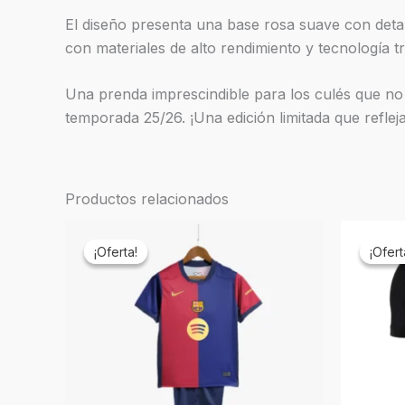
El diseño presenta una base rosa suave con deta
con materiales de alto rendimiento y tecnología t
Una prenda imprescindible para los culés que no 
temporada 25/26. ¡Una edición limitada que refleja
Productos relacionados
El
El
El
precio
precio
pr
¡Oferta!
¡Oferta!
¡Ofert
¡Ofert
original
actual
ori
era:
es:
er
€69,90.
€22,90.
€6