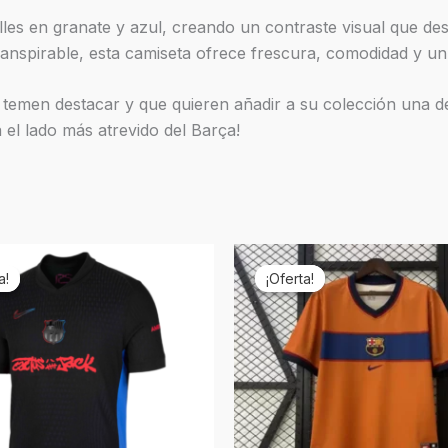
lles en granate y azul, creando un contraste visual que d
ranspirable, esta camiseta ofrece frescura, comodidad y un
temen destacar y que quieren añadir a su colección una de
 el lado más atrevido del Barça!
El
El
El
ecio
precio
precio
precio
a!
a!
¡Oferta!
¡Oferta!
ginal
actual
original
actual
a:
es:
era:
es:
9,90.
€19,90.
€69,90.
€24,90.