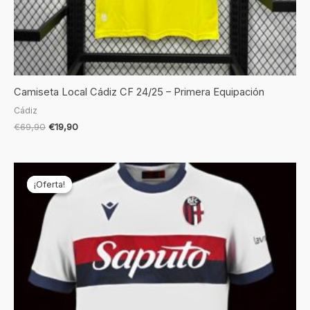
Camiseta Local Cádiz CF 24/25 – Primera Equipación
Cádiz
€
69,90
€
19,90
El
El
precio
precio
¡Oferta!
¡Oferta!
original
actual
era:
es:
€69,90.
€19,90.