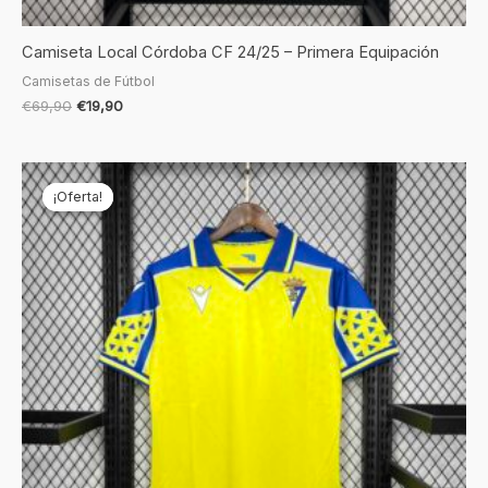
Camiseta Local Córdoba CF 24/25 – Primera Equipación
Camisetas de Fútbol
€
69,90
€
19,90
El
El
precio
precio
¡Oferta!
¡Oferta!
original
actual
era:
es:
€69,90.
€19,90.