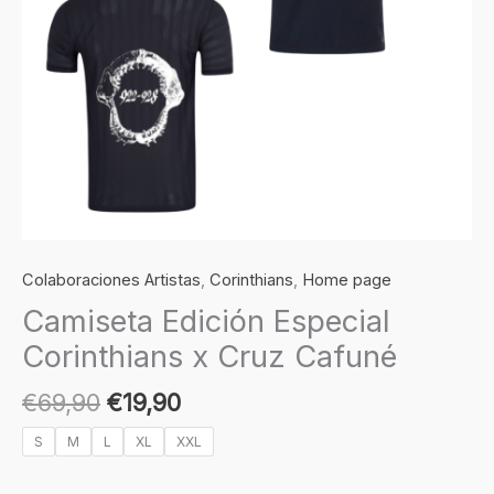
Colaboraciones Artistas
,
Corinthians
,
Home page
Camiseta Edición Especial
Corinthians x Cruz Cafuné
€
69,90
€
19,90
S
M
L
XL
XXL