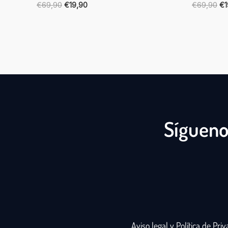
€
69,90
€
19,90
€
69,90
€
Sígueno
Aviso legal y Política de Pri