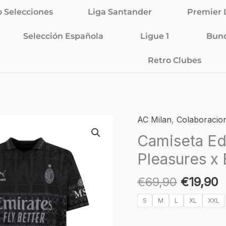
o Selecciones
Liga Santander
Premier 
Selección Española
Ligue 1
Bund
Retro Clubes
El
E
AC Milan
,
Colaboracion
Camiseta
precio
p
Edición
Camiseta Ed
original
a
Especial
Pleasures x 
era:
e
AC
€69,90.
€
Milan
€
69,90
€
19,90
x
Pleasures
S
M
L
XL
XXL
x