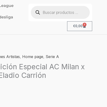
Búsqueda
League
de
productos
esliga
0
Cart
€
0,00
l
es Artistas
,
Home page
,
Serie A
recio
ición Especial AC Milan x
ctual
Eladio Carrión
s:
19,90.