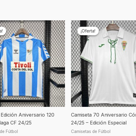
El
El
El
ecio
precio
precio
precio
a!
a!
¡Oferta!
¡Oferta!
ginal
actual
original
actual
a:
es:
era:
es:
9,90.
€19,90.
€69,90.
€19,90.
Edición Aniversario 120
Camiseta 70 Aniversario C
aga CF 24/25
24/25 – Edición Especial
de Fútbol
Camisetas de Fútbol