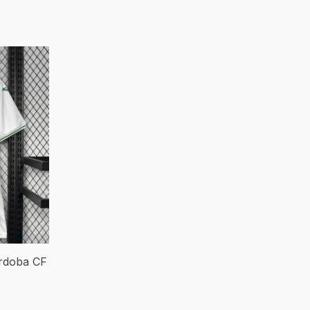
órdoba CF