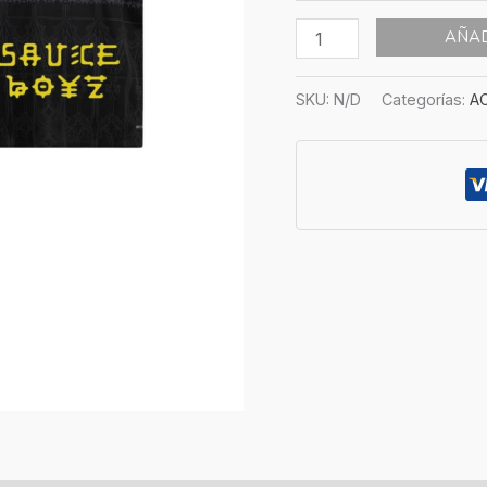
Eladio
Carrión
AÑAD
cantidad
SKU:
N/D
Categorías:
AC