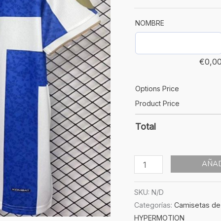
Equipación
cantidad
NOMBRE
€
0,0
Options Price
Product Price
Total
AÑAD
SKU:
N/D
Categorías:
Camisetas de
HYPERMOTION