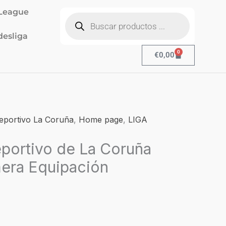
Búsqueda
League
de
productos
esliga
0
Cart
€
0,00
l
eportivo La Coruña
,
Home page
,
LIGA
recio
portivo de La Coruña
ctual
s:
mera Equipación
19,90.