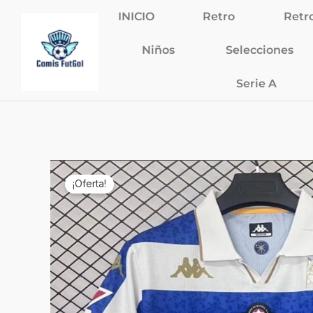
Ir
INICIO
Retro
Retr
al
contenido
Niños
Selecciones
Serie A
¡Oferta!