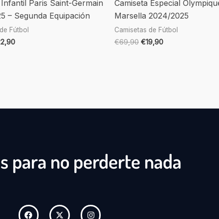
Infantil Paris Saint-Germain
Camiseta Especial Olympiqu
5 – Segunda Equipación
Marsella 2024/2025
de Fútbol
Camisetas de Fútbol
22,90
€
69,90
€
19,90
s para no perderte nada
F
X
I
a
-
n