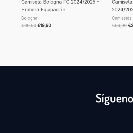
Camiseta Bologna FC 2024/2025 –
Camiseta 
Primera Equipación
2024/202
Bologna
Camisetas 
€
69,90
€
19,90
€
69,90
€
Sígueno