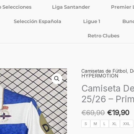
o Selecciones
Liga Santander
Premier 
Selección Española
Ligue 1
Bund
Retro Clubes
El
E
Camisetas de Fútbol
,
D
Camiseta
HYPERMOTION
precio
p
Deportivo
Camiseta De
original
a
de
era:
e
La
25/26 – Pri
€69,90.
€
Coruña
25/26
€
69,90
€
19,90
-
S
M
L
XL
XXL
Primera