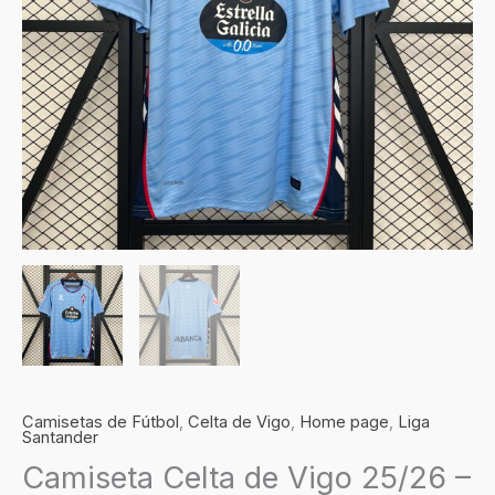
cantidad
Camisetas de Fútbol
,
Celta de Vigo
,
Home page
,
Liga
Santander
Camiseta Celta de Vigo 25/26 –