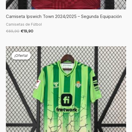
Camiseta Ipswich Town 2024/2025 – Segunda Equipación
Camisetas de Fútbol
€
69,90
€
19,90
El
El
precio
precio
¡Oferta!
¡Oferta!
original
actual
era:
es:
€69,90.
€19,90.