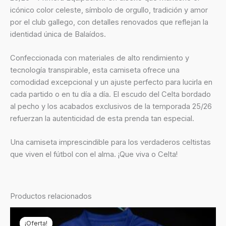
icónico color celeste, símbolo de orgullo, tradición y amor
por el club gallego, con detalles renovados que reflejan la
identidad única de Balaídos.
Confeccionada con materiales de alto rendimiento y
tecnología transpirable, esta camiseta ofrece una
comodidad excepcional y un ajuste perfecto para lucirla en
cada partido o en tu día a día. El escudo del Celta bordado
al pecho y los acabados exclusivos de la temporada 25/26
refuerzan la autenticidad de esta prenda tan especial.
Una camiseta imprescindible para los verdaderos celtistas
que viven el fútbol con el alma. ¡Que viva o Celta!
Productos relacionados
El
El
precio
precio
¡Oferta!
¡Oferta!