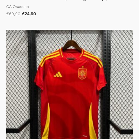
CA Osasuna
€
69,90
€
24,90