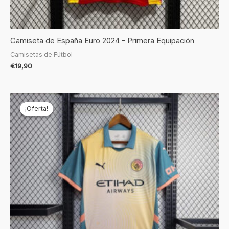
Camiseta de España Euro 2024 – Primera Equipación
Camisetas de Fútbol
€
19,90
El
El
precio
precio
¡Oferta!
¡Oferta!
original
actual
era:
es:
€69,90.
€19,90.