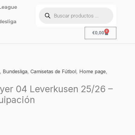
Búsqueda
League
de
productos
esliga
0
Cart
€
0,00
l
,
Bundesliga
,
Camisetas de Fútbol
,
Home page
,
recio
yer 04 Leverkusen 25/26 –
ctual
s:
uipación
19,90.