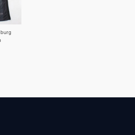
sburg
n