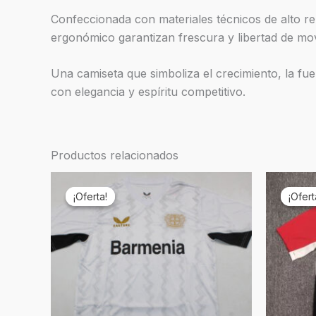
Confeccionada con materiales técnicos de alto re
ergonómico garantizan frescura y libertad de movi
Una camiseta que simboliza el crecimiento, la fu
con elegancia y espíritu competitivo.
Productos relacionados
El
El
El
precio
precio
pr
¡Oferta!
¡Oferta!
¡Ofert
¡Ofert
original
actual
ori
era:
es:
er
€69,90.
€19,90.
€6