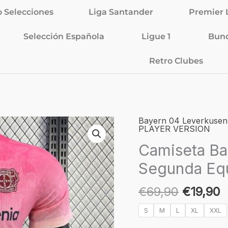
o Selecciones
Liga Santander
Premier 
Selección Española
Ligue 1
Bund
Retro Clubes
El
E
Bayern 04 Leverkusen
Camiseta
PLAYER VERSION
precio
p
Bayer
Camiseta Ba
original
a
04
era:
e
Leverkusen
Segunda Eq
€69,90.
€
25/26
-
€
69,90
€
19,90
Segunda
S
M
L
XL
XXL
Equipación