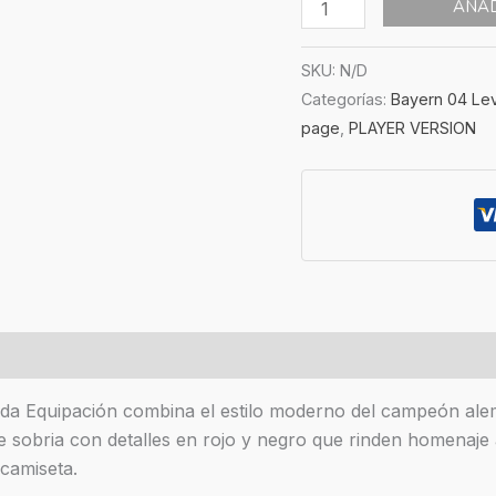
AÑAD
SKU:
N/D
Categorías:
Bayern 04 Le
page
,
PLAYER VERSION
es (0)
a Equipación combina el estilo moderno del campeón alemá
e sobria con detalles en rojo y negro que rinden homenaje 
 camiseta.