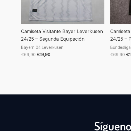
Camiseta Visitante Bayer Leverkusen
Camiseta 
24/25 – Segunda Equipación
24/25 – 
Bayern 04 Leverkusen
Bundesliga
€
69,90
€
19,90
€
69,90
€
Sígueno