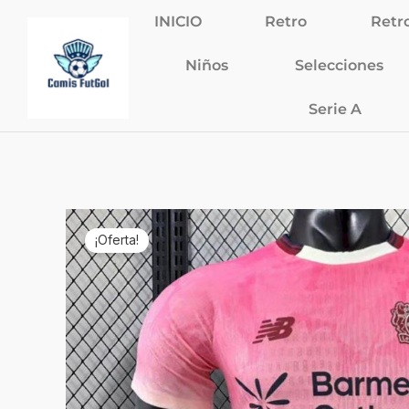
Ir
INICIO
Retro
Retr
al
contenido
Niños
Selecciones
Serie A
¡Oferta!