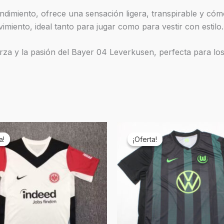
ndimiento, ofrece una sensación ligera, transpirable y cóm
miento, ideal tanto para jugar como para vestir con estilo.
erza y la pasión del Bayer 04 Leverkusen, perfecta para los
El
El
El
ecio
precio
precio
precio
a!
a!
¡Oferta!
¡Oferta!
ginal
actual
original
actual
a:
es:
era:
es:
9,90.
€19,90.
€69,90.
€19,90.