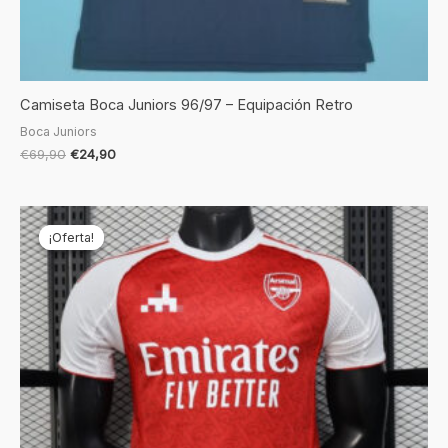
Camiseta Boca Juniors 96/97 – Equipación Retro
Boca Juniors
€
69,90
€
24,90
El
El
precio
precio
¡Oferta!
¡Oferta!
original
actual
era:
es:
€69,90.
€19,90.