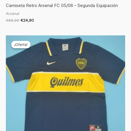
Camiseta Retro Arsenal FC 05/06 – Segunda Equipación
Arsenal
€
69,90
€
24,90
El
El
precio
precio
¡Oferta!
¡Oferta!
original
actual
era:
es:
€69,90.
€24,90.